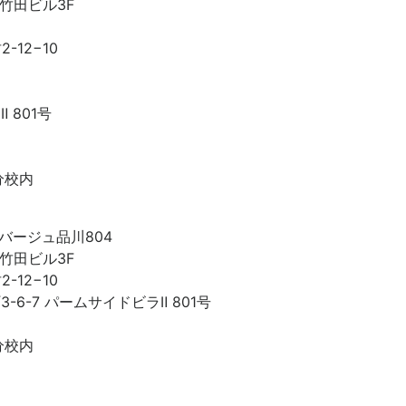
2竹田ビル3F
12−10
 801号
分校内
リバージュ品川804
2竹田ビル3F
12−10
6-7 パームサイドビラⅡ 801号
分校内