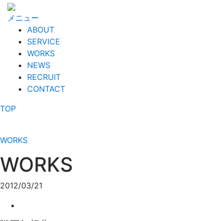
コ
ン
メニュー
テ
ABOUT
ン
SERVICE
ツ
WORKS
へ
NEWS
ス
RECRUIT
キ
CONTACT
ッ
TOP
プ
WORKS
WORKS
2012/03/21