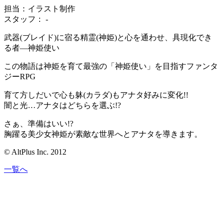
担当：イラスト制作
スタッフ： -
武器(ブレイド)に宿る精霊(神姫)と心を通わせ、具現化でき
る者―神姫使い
この物語は神姫を育て最強の「神姫使い」を目指すファンタ
ジーRPG
育て方しだいで心も躰(カラダ)もアナタ好みに変化!!
闇と光…アナタはどちらを選ぶ!?
さぁ、準備はいい!?
胸躍る美少女神姫が素敵な世界へとアナタを導きます。
© AltPlus Inc. 2012
一覧へ