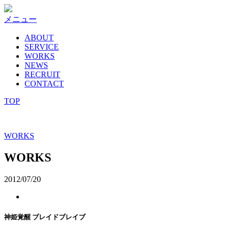
コ
ン
メニュー
テ
ABOUT
ン
SERVICE
ツ
WORKS
へ
NEWS
ス
RECRUIT
キ
CONTACT
ッ
TOP
プ
WORKS
WORKS
2012/07/20
神姫覚醒 ブレイドブレイブ