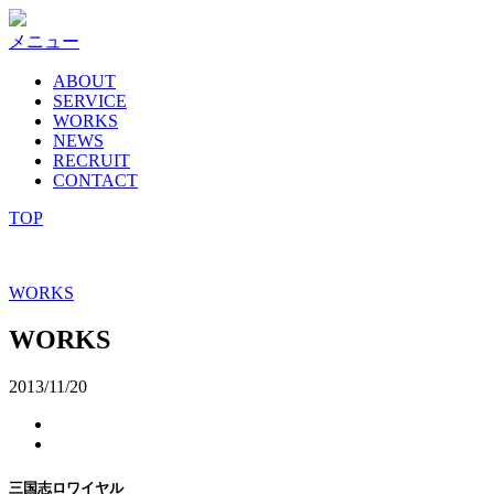
コ
ン
メニュー
テ
ABOUT
ン
SERVICE
ツ
WORKS
へ
NEWS
ス
RECRUIT
キ
CONTACT
ッ
TOP
プ
WORKS
WORKS
2013/11/20
三国志ロワイヤル