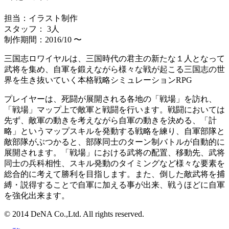
担当：イラスト制作
スタッフ： 3人
制作期間：2016/10 〜
三国志ロワイヤルは、三国時代の君主の新たな１人となって
武将を集め、自軍を鍛えながら様々な戦が起こる三国志の世
界を生き抜いていく本格戦略シミュレーションRPG
プレイヤーは、死闘が展開される各地の「戦場」を訪れ、
「戦場」マップ上で敵軍と戦闘を行います。戦闘においては
先ず、敵軍の動きを考えながら自軍の動きを決める、「計
略」というマップスキルを発動する戦略を練り、自軍部隊と
敵部隊がぶつかると、部隊同士のターン制バトルが自動的に
展開されます。「戦場」における武将の配置、移動先、武将
同士の兵科相性、スキル発動のタイミングなど様々な要素を
総合的に考えて勝利を目指します。また、倒した敵武将を捕
縛・説得することで自軍に加える事が出来、戦うほどに自軍
を強化出来ます。
© 2014 DeNA Co.,Ltd. All rights reserved.