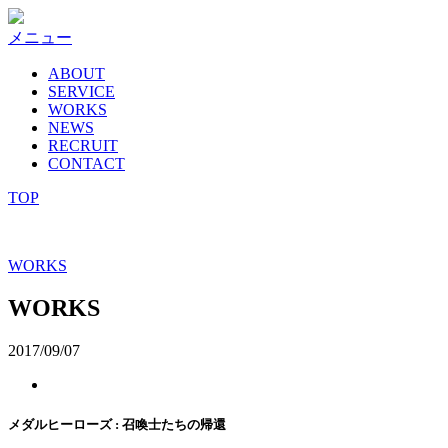
コ
ン
メニュー
テ
ABOUT
ン
SERVICE
ツ
WORKS
へ
NEWS
ス
RECRUIT
キ
CONTACT
ッ
TOP
プ
WORKS
WORKS
2017/09/07
メダルヒーローズ : 召喚士たちの帰還