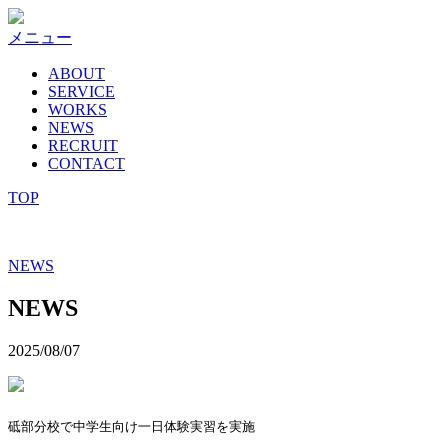
コ
ン
メニュー
テ
ABOUT
ン
SERVICE
ツ
WORKS
へ
NEWS
ス
RECRUIT
キ
CONTACT
ッ
TOP
プ
NEWS
NEWS
2025/08/07
砥部分校で中学生向け一日体験実習を実施